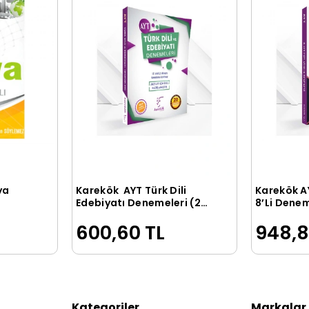
ya
Karekök AYT Türk Dili
Karekök AYT Eşit Ağırlık
le
Sepete Ekle
Edebiyatı Denemeleri (20
8’Li Dene
Çözümlü)
600,60 TL
948,8
Kategoriler
Markalar