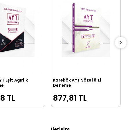
Ka
Karekök AYT Sözel 8’Li
Sepete Ekle
Sepete Ekle
me
Deneme
8 TL
877,81 TL
İletişim