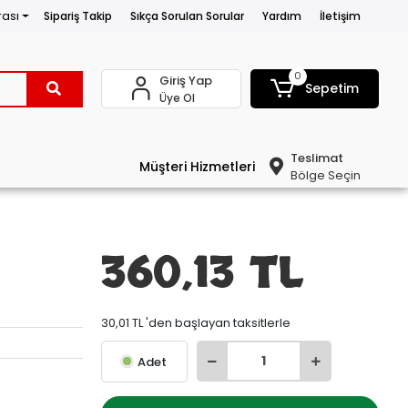
rası
Sipariş Takip
Sıkça Sorulan Sorular
Yardım
İletişim
0
Giriş Yap
Sepetim
Üye Ol
Teslimat
Müşteri Hizmetleri
Bölge Seçin
360,13 TL
30,01 TL 'den başlayan taksitlerle
Adet