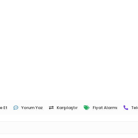
e Et
Yorum Yaz
Karşılaştır
Fiyat Alarmı
Tel