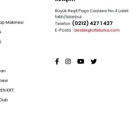
Büyük Reşit Paşa Caddesi No:4 Laleli
fatih/İstanbul
ap Makinesi
(0212) 427 1 427
Telefon:
E-Posta :
destek@ofisturka.com
G
S
ları
abevi
EN KRT.
Club