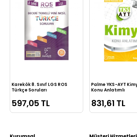
Karekök 8. Sınıf LGS ROS
Palme YKS-AYT Kim
Sepete Ekle
Sepete Ek
Türkçe Soruları
Konu Anlatımlı
597,05 TL
831,61 TL
Kurumsal
Müşteri Hizmetleri