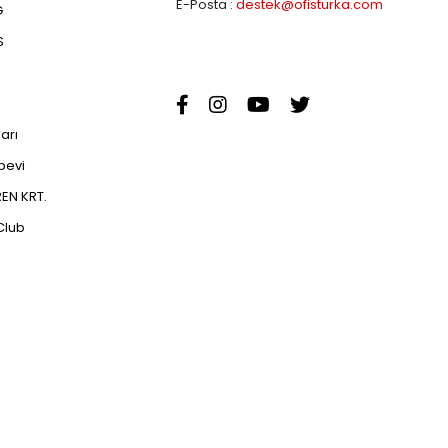
E-Posta :
destek@ofisturka.com
G
S
ları
abevi
EN KRT.
Club