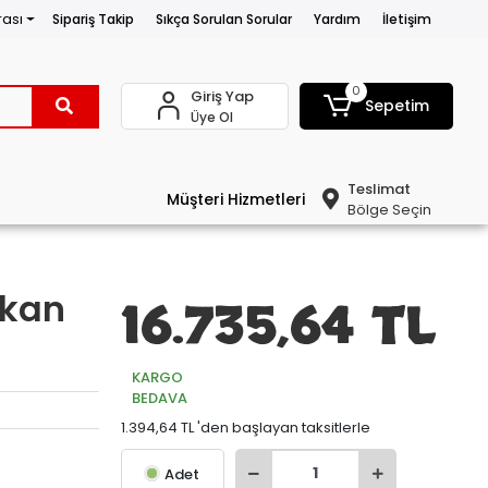
rası
Sipariş Takip
Sıkça Sorulan Sorular
Yardım
İletişim
0
Giriş Yap
Sepetim
Üye Ol
Teslimat
Müşteri Hizmetleri
Bölge Seçin
ikan
16.735,64 TL
KARGO
BEDAVA
1.394,64 TL 'den başlayan taksitlerle
Adet