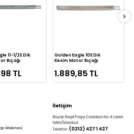
le 11-1/2E Dik
Golden Eagle 10E Dik
Sepete Ekle
Sepete Ekle
or Bıçağı
Kesim Motor Bıçağı
,98 TL
1.889,85 TL
İletişim
Büyük Reşit Paşa Caddesi No:4 Laleli
fatih/İstanbul
ap Makinesi
(0212) 427 1 427
Telefon: