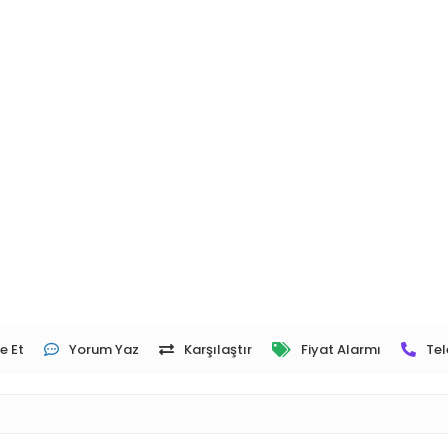
e Et
Yorum Yaz
Karşılaştır
Fiyat Alarmı
Tel