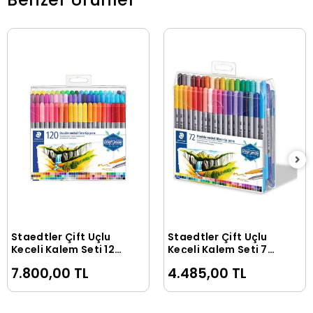
Staedtler Çift Uçlu
Staedtler Çift Uçlu
Sepete Ekle
Sepete Ekle
Keçeli Kalem Seti 120
Keçeli Kalem Seti 72
RENK (0.5 mm - 3
RENK (0.5 mm - 3
7.800,00 TL
4.485,00 TL
mm)
mm)