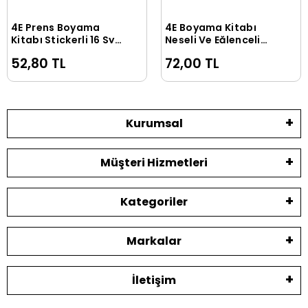
4E Prens Boyama
4E Boyama Kitabı
Sepete Ekle
Sepete Ekle
Kitabı Stickerli 16 Syf
Neşeli Ve Eğlenceli
Çocuq
Rakamlar Karatay
52,80 TL
72,00 TL
Yayınevi
Kurumsal
Müşteri Hizmetleri
Kategoriler
Markalar
İletişim