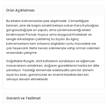
Ürün Açıklaması
Bu kitabın kahramanları pek alışılmadık: Cömertliğiyle
tanınan, yine de başını sürekli belaya sokan Kara Kurbağası;
görgüsüzlüğüyle ün yapan, ama yardımseverliği elden
bırakmayan Porsuk; huysuz ama duygusal Köstebek ve
sevgili arkadaşları çokbilmiş Su Sıçanı. Bu ilginç
kahramanların tam ortasına düştükleri zorlu mücadele ise
çok heyecanlı: Nehir kenarı sakinleriyle vahşi orman sakinleri
arasındaki çekişme...
Söğütlükte Rüzgâr, dört kafadarın sürükleyici ve eğlenceli
maceralarını anlatırken, doğanın güzelliklerini harika bir dille
yansıtıyor. Yazıldığı dönemde edebiyatta yeni bir dönem
açan bu eser, günümüzde en önemli klasiklerden biri
olmaya devam etmektedir.
Garanti ve Teslimat