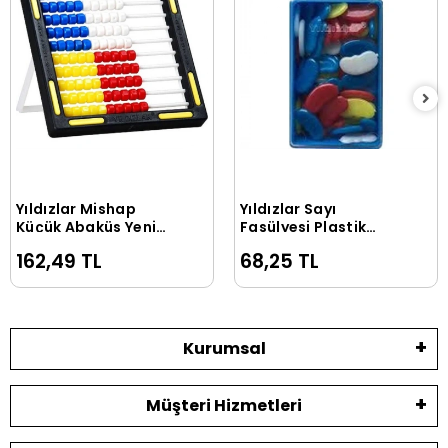
Yıldızlar Mishap
Yıldızlar Sayı
Sepete Ekle
Sepete Ekle
Küçük Abaküs Yeni
Fasülyesi Plastik
Model (031)
Kutulu (017)
162,49 TL
68,25 TL
Kurumsal
Müşteri Hizmetleri