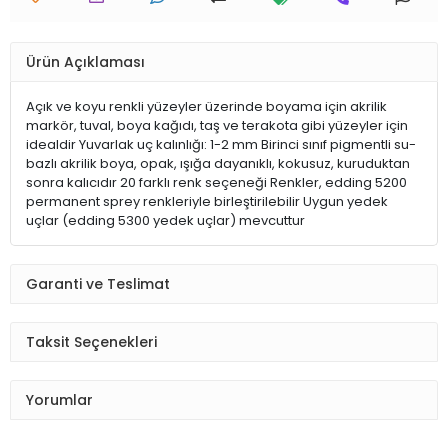
Ürün Açıklaması
Açık ve koyu renkli yüzeyler üzerinde boyama için akrilik
markör, tuval, boya kağıdı, taş ve terakota gibi yüzeyler için
idealdir Yuvarlak uç kalınlığı: 1-2 mm Birinci sınıf pigmentli su-
bazlı akrilik boya, opak, ışığa dayanıklı, kokusuz, kuruduktan
sonra kalıcıdır 20 farklı renk seçeneği Renkler, edding 5200
permanent sprey renkleriyle birleştirilebilir Uygun yedek
uçlar (edding 5300 yedek uçlar) mevcuttur
Garanti ve Teslimat
Taksit Seçenekleri
Yorumlar