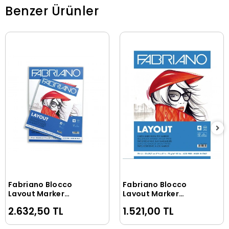
Benzer Ürünler
Fabriano Blocco
Fabriano Blocco
Sepete Ekle
Sepete Ekle
Layout Marker
Layout Marker
Defteri Pad Blok 75
Defteri Pad Blok 75
2.632,50 TL
1.521,00 TL
gr. A3 70 yaprak
gr. A4 70 yaprak