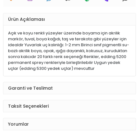
Ürün Açıklaması
Açık ve koyu renkli yüzeyler üzerinde boyama için akrilik
markör, tuval, boya kağıdı, taş ve terakota gibi yüzeyler için
idealdir Yuvarlak uç kalınlığı: 1-2 mm Birinci sınıf pigmentli su-
bazlı akrilik boya, opak, ışığa dayanıklı, kokusuz, kuruduktan
sonra kalıcıdır 20 farklı renk seçeneği Renkler, edding 5200
permanent sprey renkleriyle birleştirilebilir Uygun yedek
uçlar (edding 5300 yedek uçlar) mevcuttur
Garanti ve Teslimat
Taksit Seçenekleri
Yorumlar