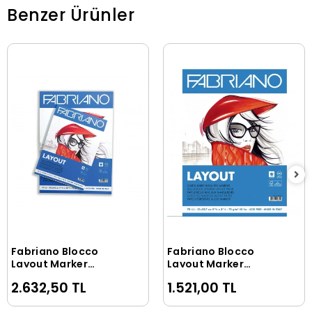
Benzer Ürünler
Fabriano Blocco
Fabriano Blocco
Sepete Ekle
Sepete Ekle
Layout Marker
Layout Marker
Defteri Pad Blok 75
Defteri Pad Blok 75
2.632,50 TL
1.521,00 TL
gr. A3 70 yaprak
gr. A4 70 yaprak