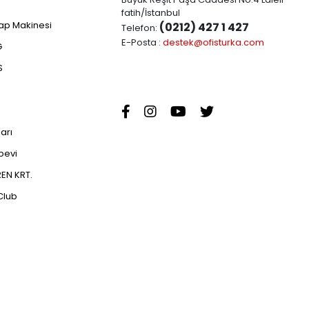
fatih/İstanbul
ap Makinesi
(0212) 427 1 427
Telefon:
E-Posta :
destek@ofisturka.com
G
S
ları
abevi
EN KRT.
Club