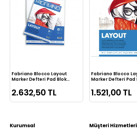
Fabriano Blocco Layout
Fabriano Blocco La
Sepete Ekle
Sepete Ek
Marker Defteri Pad Blok
Marker Defteri Pad 
75 gr. A3 70 yaprak
75 gr. A4 70 yaprak
2.632,50 TL
1.521,00 TL
Kurumsal
Müşteri Hizmetleri