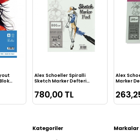
yout
Alex Schoeller Spiralli
Alex Schoe
le
Sepete Ekle
Blok
Sketch Marker Defteri
Marker Def
Pad 200 gr. A4 40 yp.
15x15 cm. 
780,00 TL
263,2
Kategoriler
Markalar