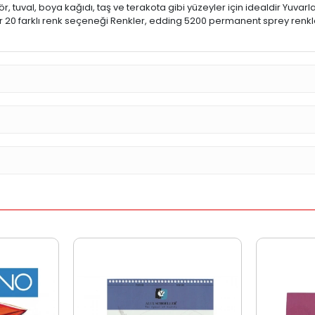
tuval, boya kağıdı, taş ve terakota gibi yüzeyler için idealdir Yuvarlak u
ır 20 farklı renk seçeneği Renkler, edding 5200 permanent sprey renkle