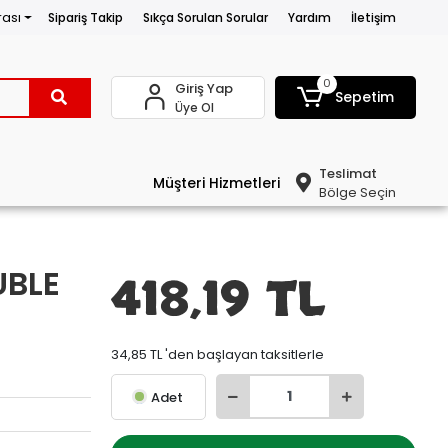
rası
Sipariş Takip
Sıkça Sorulan Sorular
Yardım
İletişim
0
Giriş Yap
Sepetim
Üye Ol
Teslimat
Müşteri Hizmetleri
Bölge Seçin
UBLE
418,19 TL
34,85 TL 'den başlayan taksitlerle
Adet