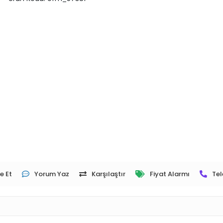
e Et
Yorum Yaz
Karşılaştır
Fiyat Alarmı
Tel