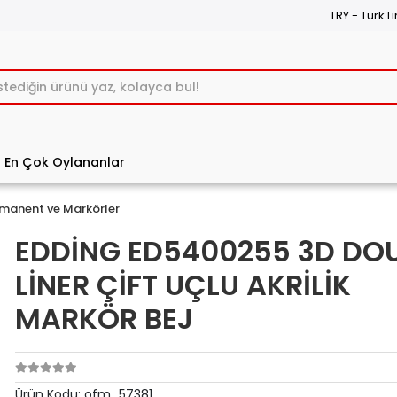
TRY - Türk Li
En Çok Oylananlar
manent ve Markörler
EDDİNG ED5400255 3D DO
LİNER ÇİFT UÇLU AKRİLİK
MARKÖR BEJ
Ürün Kodu:
ofm_57381