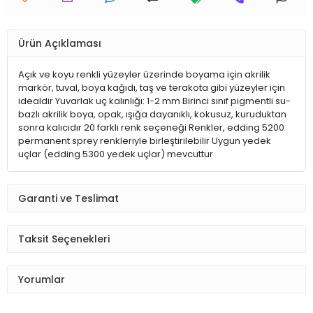
Ürün Açıklaması
Açık ve koyu renkli yüzeyler üzerinde boyama için akrilik
markör, tuval, boya kağıdı, taş ve terakota gibi yüzeyler için
idealdir Yuvarlak uç kalınlığı: 1-2 mm Birinci sınıf pigmentli su-
bazlı akrilik boya, opak, ışığa dayanıklı, kokusuz, kuruduktan
sonra kalıcıdır 20 farklı renk seçeneği Renkler, edding 5200
permanent sprey renkleriyle birleştirilebilir Uygun yedek
uçlar (edding 5300 yedek uçlar) mevcuttur
Garanti ve Teslimat
Taksit Seçenekleri
Yorumlar