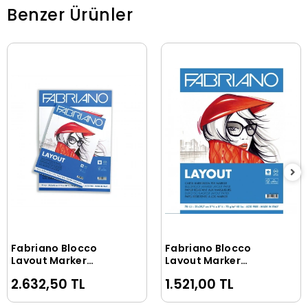
Benzer Ürünler
Fabriano Blocco
Fabriano Blocco
Sepete Ekle
Sepete Ekle
Layout Marker
Layout Marker
Defteri Pad Blok 75
Defteri Pad Blok 75
2.632,50 TL
1.521,00 TL
gr. A3 70 yaprak
gr. A4 70 yaprak