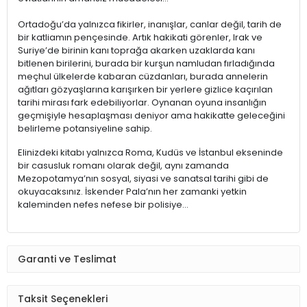
Ortadoğu’da yalnızca fikirler, inanışlar, canlar değil, tarih de
bir katliamın pençesinde. Artık hakikati görenler, Irak ve
Suriye’de birinin kanı toprağa akarken uzaklarda kanı
bitlenen birilerini, burada bir kurşun namludan fırladığında
meçhul ülkelerde kabaran cüzdanları, burada annelerin
ağıtları gözyaşlarına karışırken bir yerlere gizlice kaçırılan
tarihi mirası fark edebiliyorlar. Oynanan oyuna insanlığın
geçmişiyle hesaplaşması deniyor ama hakikatte geleceğini
belirleme potansiyeline sahip.
Elinizdeki kitabı yalnızca Roma, Kudüs ve İstanbul ekseninde
bir casusluk romanı olarak değil, aynı zamanda
Mezopotamya’nın sosyal, siyasi ve sanatsal tarihi gibi de
okuyacaksınız. İskender Pala’nın her zamanki yetkin
kaleminden nefes nefese bir polisiye...
Garanti ve Teslimat
Taksit Seçenekleri