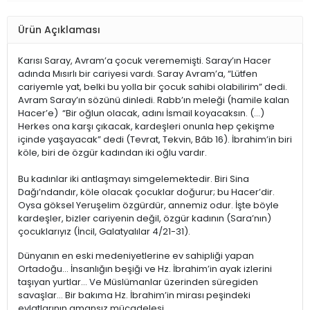
Ürün Açıklaması
Karısı Saray, Avram’a çocuk verememişti. Saray’ın Hacer
adında Mısırlı bir cariyesi vardı. Saray Avram’a, “Lütfen
cariyemle yat, belki bu yolla bir çocuk sahibi olabilirim” dedi.
Avram Saray’ın sözünü dinledi. Rabb’ın meleği (hamile kalan
Hacer’e) “Bir oğlun olacak, adını İsmail koyacaksın. (…)
Herkes ona karşı çıkacak, kardeşleri onunla hep çekişme
içinde yaşayacak” dedi (Tevrat, Tekvin, Bâb 16). İbrahim’in biri
köle, biri de özgür kadından iki oğlu vardır.
Bu kadınlar iki antlaşmayı simgelemektedir. Biri Sina
Dağı’ndandır, köle olacak çocuklar doğurur; bu Hacer’dir.
Oysa göksel Yeruşelim özgürdür, annemiz odur. İşte böyle
kardeşler, bizler cariyenin değil, özgür kadının (Sara’nın)
çocuklarıyız (İncil, Galatyalılar 4/21-31).
Dünyanın en eski medeniyetlerine ev sahipliği yapan
Ortadoğu… İnsanlığın beşiği ve Hz. İbrahim’in ayak izlerini
taşıyan yurtlar… Ve Müslümanlar üzerinden süregiden
savaşlar… Bir bakıma Hz. İbrahim’in mirası peşindeki
evlatlarının amansız mücadelesi…