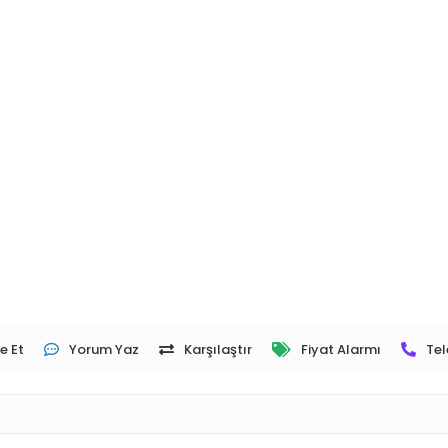
e Et
Yorum Yaz
Karşılaştır
Fiyat Alarmı
Tel