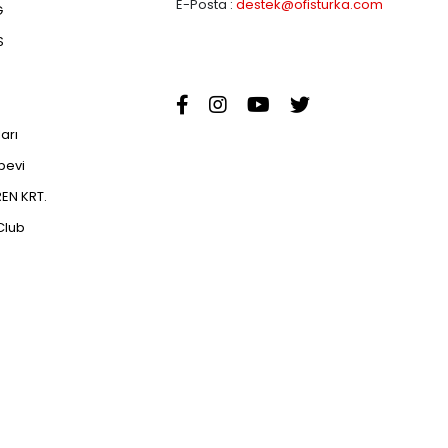
E-Posta :
destek@ofisturka.com
G
S
ları
abevi
EN KRT.
Club