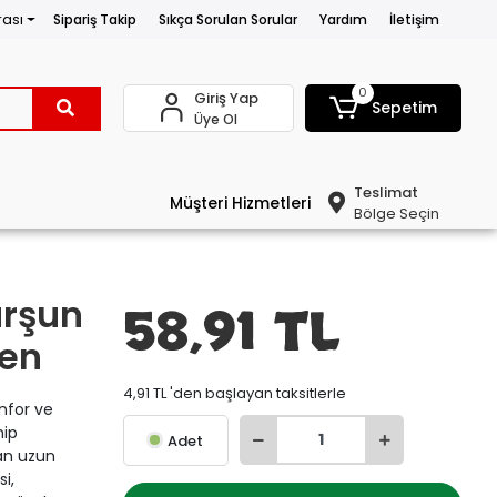
rası
Sipariş Takip
Sıkça Sorulan Sorular
Yardım
İletişim
0
Giriş Yap
Sepetim
Üye Ol
Teslimat
Müşteri Hizmetleri
Bölge Seçin
urşun
58,91 TL
gen
4,91 TL 'den başlayan taksitlerle
nfor ve
hip
Adet
dan uzun
i,