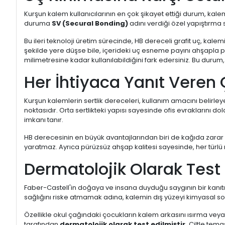
Kurşun kalem kullanıcılarının en çok şikayet ettiği durum, kale
duruma
SV (Secural Bonding)
adını verdiği özel yapıştırma s
Bu ileri teknoloji üretim sürecinde, HB dereceli grafit uç, ka
şekilde yere düşse bile, içerideki uç esneme payını ahşapla p
milimetresine kadar kullanılabildiğini fark edersiniz. Bu durum
Her İhtiyaca Yanıt Veren
Kurşun kalemlerin sertlik dereceleri, kullanım amacını belirle
noktasıdır. Orta sertlikteki yapısı sayesinde ofis evraklarını
imkanı tanır.
HB derecesinin en büyük avantajlarından biri de kağıda zar
yaratmaz. Ayrıca pürüzsüz ahşap kalitesi sayesinde, her türl
Dermatolojik Olarak Test
Faber-Castell'in doğaya ve insana duyduğu saygının bir kanıtı
sağlığını riske atmamak adına, kalemin dış yüzeyi kimyasal so
Özellikle okul çağındaki çocukların kalem arkasını ısırma vey
tarafından
dermatolojik olarak test edilmiştir.
Ciltle tema