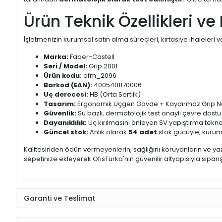
Ürün Teknik Özellikleri ve 
İşletmenizin kurumsal satın alma süreçleri, kırtasiye ihaleleri 
Marka:
Faber-Castell
Seri / Model:
Grip 2001
Ürün kodu:
ofm_2096
Barkod (EAN):
4005401170006
Uç derecesi:
HB (Orta Sertlik)
Tasarım:
Ergonomik Üçgen Gövde + Kaydırmaz Grip No
Güvenlik:
Su bazlı, dermatolojik test onaylı çevre dostu 
Dayanıklılık:
Uç kırılmasını önleyen SV yapıştırma teknol
Güncel stok:
Anlık olarak
54 adet
stok gücüyle, kurumsa
Kalitesinden ödün vermeyenlerin, sağlığını koruyanların ve ya
sepetinize ekleyerek OfisTurka'nın güvenilir altyapısıyla sipar
Garanti ve Teslimat