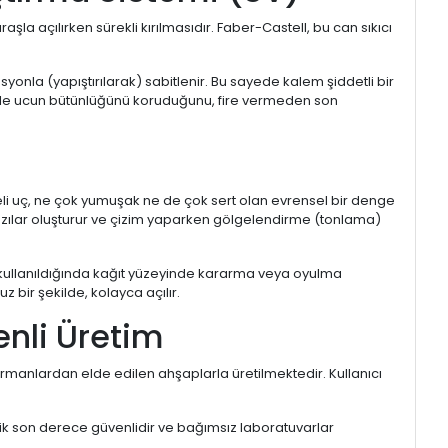
la açılırken sürekli kırılmasıdır. Faber-Castell, bu can sıkıcı
onla (yapıştırılarak) sabitlenir. Bu sayede kalem şiddetli bir
z bile ucun bütünlüğünü koruduğunu, fire vermeden son
i uç, ne çok yumuşak ne de çok sert olan evrensel bir denge
 yazılar oluşturur ve çizim yaparken gölgelendirme (tonlama)
 kullanıldığında kağıt yüzeyinde kararma veya oyulma
bir şekilde, kolayca açılır.
enli Üretim
rmanlardan elde edilen ahşaplarla üretilmektedir. Kullanıcı
nik son derece güvenlidir ve bağımsız laboratuvarlar