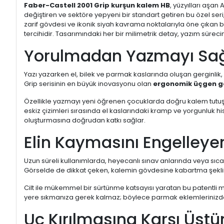
Faber-Castell 2001 Grip kurşun kalem HB
, yüzyılları aşa
değiştiren ve sektöre yepyeni bir standart getiren bu özel seri
zarif gövdesi ve ikonik siyah kavrama noktalarıyla öne çıkan 
tercihidir. Tasarımındaki her bir milimetrik detay, yazım sürecini
Yorulmadan Yazmayı Sağ
Yazı yazarken el, bilek ve parmak kaslarında oluşan gerginl
Grip serisinin en büyük inovasyonu olan
ergonomik üçgen 
Özellikle yazmayı yeni öğrenen çocuklarda doğru kalem tutuş po
eskiz çizimleri sırasında el kaslarındaki kramp ve yorgunluk h
oluşturmasına doğrudan katkı sağlar.
Elin Kaymasını Engelleye
Uzun süreli kullanımlarda, heyecanlı sınav anlarında veya sı
Görselde de dikkat çeken, kalemin gövdesine kabartma şeklin
Cilt ile mükemmel bir sürtünme katsayısı yaratan bu patentli
yere sıkmanıza gerek kalmaz; böylece parmak eklemlerinizdeki 
Uç Kırılmasına Karşı Üst