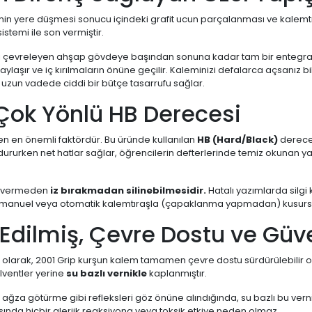
min yere düşmesi sonucu içindeki grafit ucun parçalanması ve kalemtıraş
istemi ile son vermiştir.
lemi çevreleyen ahşap gövdeye başından sonuna kadar tam bir entegrasy
aylaşır ve iç kırılmaların önüne geçilir. Kaleminizi defalarca açsanı
, uzun vadede ciddi bir bütçe tasarrufu sağlar.
 Çok Yönlü HB Derecesi
yen en önemli faktördür. Bu üründe kullanılan
HB (Hard/Black)
derecel
 doldururken net hatlar sağlar, öğrencilerin defterlerinde temiz okunan
ar vermeden
iz bırakmadan silinebilmesidir.
Hatalı yazımlarda silgi
ü manuel veya otomatik kalemtıraşla (çapaklanma yapmadan) kusursuz 
 Edilmiş, Çevre Dostu ve Güv
 olarak, 2001 Grip kurşun kalem tamamen çevre dostu sürdürülebilir o
lventler yerine
su bazlı vernikle
kaplanmıştır.
a ağza götürme gibi refleksleri göz önüne alındığında, su bazlı bu ver
sında hiçbir alerjik reaksiyona veya toksik etkiye neden olmaz.