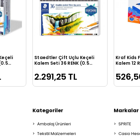
Keçeli
Staedtler Çift Uçlu Keçeli
Kraf Kids 
le
Sepete Ekle
(0.5
Kalem Seti 36 RENK (0.5
Kalem 12 
mm - 3 mm)
L
2.291,25 TL
526,5
Kategoriler
Markalar
Ambalaj Ürünleri
SPRITE
Tekstil Malzemeleri
Casio Hes