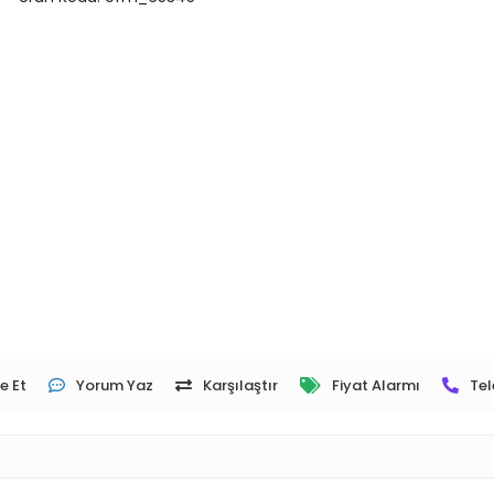
e Et
Yorum Yaz
Karşılaştır
Fiyat Alarmı
Tel