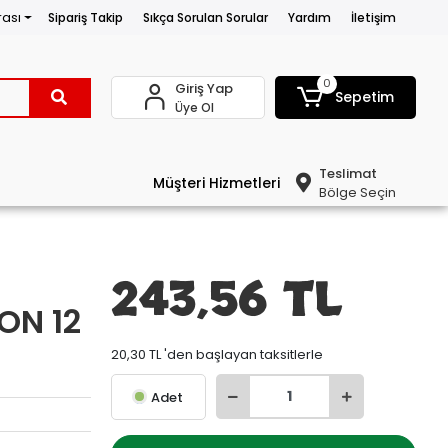
rası
Sipariş Takip
Sıkça Sorulan Sorular
Yardım
İletişim
0
Giriş Yap
Sepetim
Üye Ol
Teslimat
Müşteri Hizmetleri
Bölge Seçin
243,56 TL
ON 12
20,30 TL 'den başlayan taksitlerle
Adet