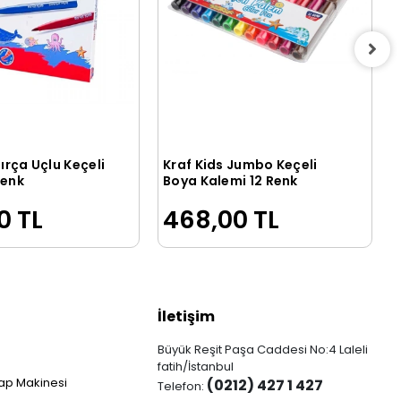
Fırça Uçlu Keçeli
Kraf Kids Jumbo Keçeli
Sepete Ekle
Sepete Ekle
Renk
Boya Kalemi 12 Renk
0 TL
468,00 TL
İletişim
Büyük Reşit Paşa Caddesi No:4 Laleli
fatih/İstanbul
ap Makinesi
(0212) 427 1 427
Telefon: