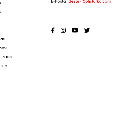
E-Posta :
destek@ofisturka.com
G
S
ları
abevi
EN KRT.
Club