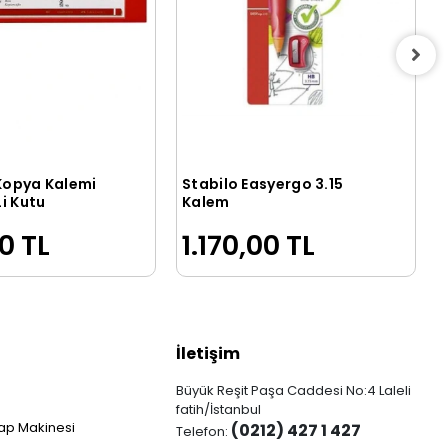
 Kopya Kalemi
Stabilo Easyergo 3.15
Sepete Ekle
Sepete Ekle
Li Kutu
Kalem
0 TL
1.170,00 TL
İletişim
Büyük Reşit Paşa Caddesi No:4 Laleli
fatih/İstanbul
ap Makinesi
(0212) 427 1 427
Telefon: