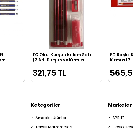
EL
FC Okul Kurşun Kalem Seti
FC Başlık
le
Sepete Ekle
lem
(2 Ad. Kurşun ve Kırmızı
Kırmızı 12'
Kalem + Silgi + Kalemtıraş
321,75 TL
565,5
)(5244000026)
Kategoriler
Markalar
Ambalaj Ürünleri
SPRITE
Tekstil Malzemeleri
Casio Hes