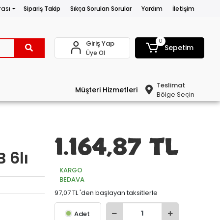
rası
Sipariş Takip
Sıkça Sorulan Sorular
Yardım
İletişim
0
Giriş Yap
Sepetim
Üye Ol
Teslimat
Müşteri Hizmetleri
Bölge Seçin
1.164,87 TL
 6lı
KARGO
BEDAVA
97,07 TL 'den başlayan taksitlerle
Adet