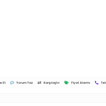
e Et
Yorum Yaz
Karşılaştır
Fiyat Alarmı
Tel