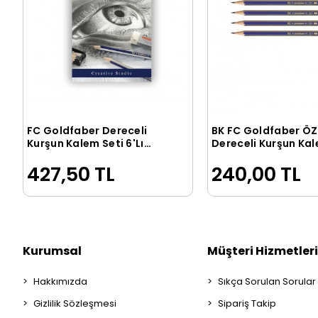
FC Goldfaber Dereceli
BK FC Goldfaber ÖZ
Sepete Ekle
Sepete Ek
Kurşun Kalem Seti 6'Lı
Dereceli Kurşun Ka
(5165000000)
Seti 6'lı
427,50 TL
240,00 TL
Kurumsal
Müşteri Hizmetleri
Hakkımızda
Sıkça Sorulan Sorular
Gizlilik Sözleşmesi
Sipariş Takip