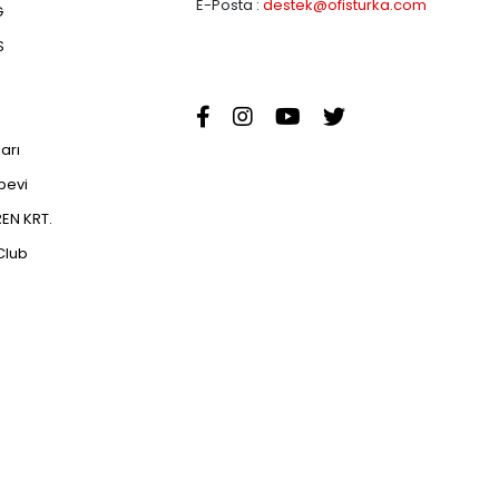
E-Posta :
destek@ofisturka.com
G
S
ları
abevi
EN KRT.
Club