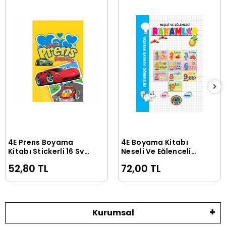
4E Prens Boyama
4E Boyama Kitabı
Sepete Ekle
Sepete Ekle
Kitabı Stickerli 16 Syf
Neşeli Ve Eğlenceli
Çocuq
Rakamlar Karatay
52,80 TL
72,00 TL
Yayınevi
Kurumsal