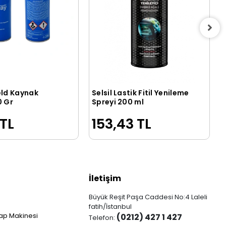
d Kaynak
Selsil Lastik Fitil Yenileme
Sepete Ekle
Sepete Ekle
0 Gr
Spreyi 200 ml
 TL
153,43 TL
İletişim
Büyük Reşit Paşa Caddesi No:4 Laleli
fatih/İstanbul
ap Makinesi
(0212) 427 1 427
Telefon: