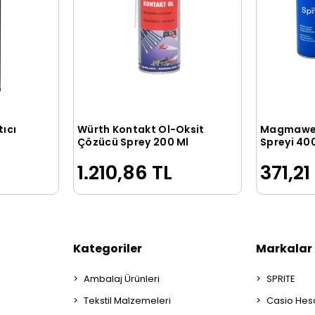
tıcı
Würth Kontakt Ol-Oksit
Magmawel
le
Sepete Ekle
Çözücü Sprey 200 Ml
Spreyi 40
1.210,86 TL
371,21
Kategoriler
Markalar
Ambalaj Ürünleri
SPRITE
Tekstil Malzemeleri
Casio Hes