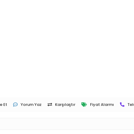
e Et
Yorum Yaz
Karşılaştır
Fiyat Alarmı
Tel