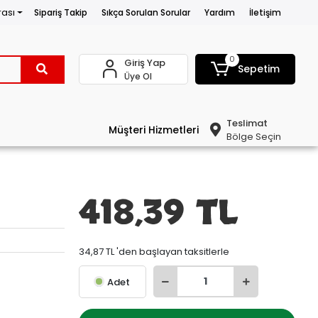
rası
Sipariş Takip
Sıkça Sorulan Sorular
Yardım
İletişim
0
Giriş Yap
Sepetim
Üye Ol
Teslimat
Müşteri Hizmetleri
Bölge Seçin
418,39 TL
34,87 TL 'den başlayan taksitlerle
Adet