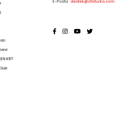
E-Posta :
destek@ofisturka.com
G
S
ları
abevi
EN KRT.
Club