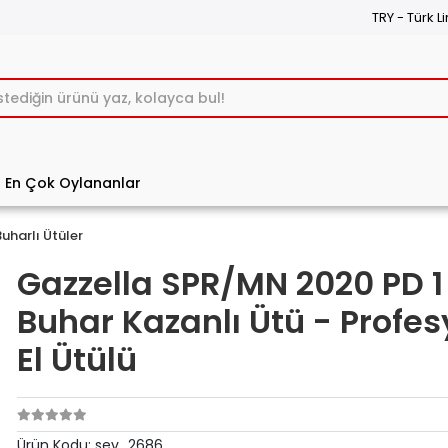
TRY - Türk Li
En Çok Oylananlar
Buharlı Ütüler
Gazzella SPR/MN 2020 PD 1 
Buhar Kazanlı Ütü - Profes
El Ütülü
Ürün Kodu:
sev_2686