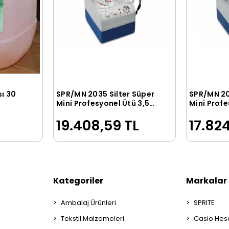
sı 30
SPR/MN 2035 Silter Süper
SPR/MN 20
le
Sepete Ekle
Mini Profesyonel Ütü 3,5
Mini Profe
Litre
Litre
19.408,59 TL
17.824
Kategoriler
Markalar
Ambalaj Ürünleri
SPRITE
Tekstil Malzemeleri
Casio Hes