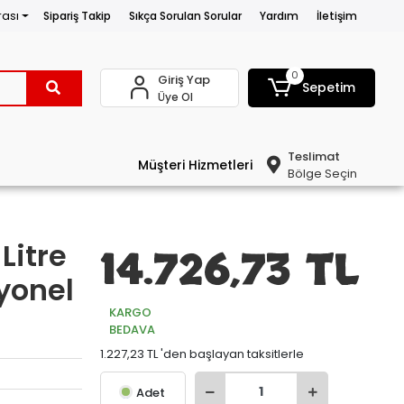
rası
Sipariş Takip
Sıkça Sorulan Sorular
Yardım
İletişim
0
Giriş Yap
Sepetim
Üye Ol
Teslimat
Müşteri Hizmetleri
Bölge Seçin
Litre
14.726,73 TL
yonel
KARGO
BEDAVA
1.227,23 TL 'den başlayan taksitlerle
Adet