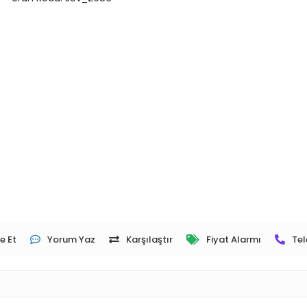
e Et
Yorum Yaz
Karşılaştır
Fiyat Alarmı
Tel