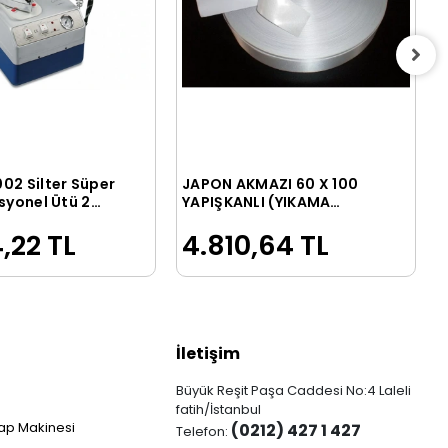
02 Silter Süper
JAPON AKMAZI 60 X 100
Sepete Ekle
Sepete Ekle
syonel Ütü 2
YAPIŞKANLI (YIKAMA
TALİMATI)
,22 TL
4.810,64 TL
İletişim
Büyük Reşit Paşa Caddesi No:4 Laleli
fatih/İstanbul
ap Makinesi
(0212) 427 1 427
Telefon: