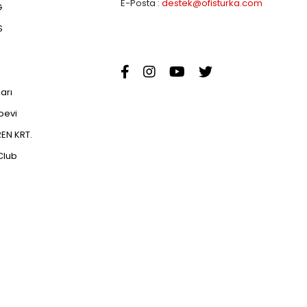
E-Posta :
destek@ofisturka.com
G
S
ları
abevi
EN KRT.
Club