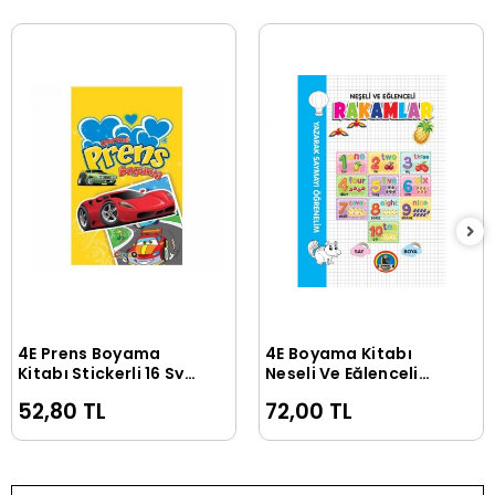
4E Prens Boyama
4E Boyama Kitabı
Sepete Ekle
Sepete Ekle
Kitabı Stickerli 16 Syf
Neşeli Ve Eğlenceli
Çocuq
Rakamlar Karatay
52,80 TL
72,00 TL
Yayınevi