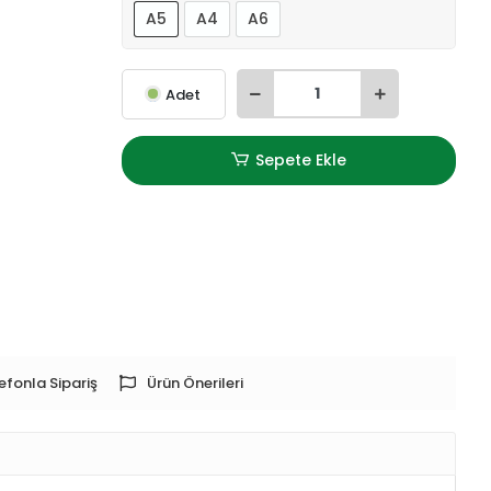
A5
A4
A6
Adet
Sepete Ekle
efonla Sipariş
Ürün Önerileri