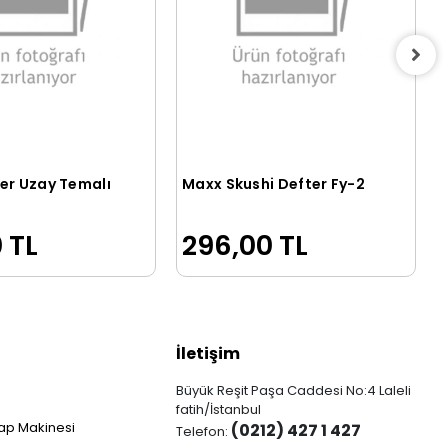
er Uzay Temalı
Maxx Skushi Defter Fy-2
Sepete Ekle
Sepete Ekle
 TL
296,00 TL
İletişim
Büyük Reşit Paşa Caddesi No:4 Laleli
fatih/İstanbul
ap Makinesi
(0212) 427 1 427
Telefon: