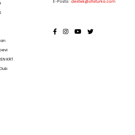
E-Posta :
destek@ofisturka.com
G
S
ları
abevi
EN KRT.
Club