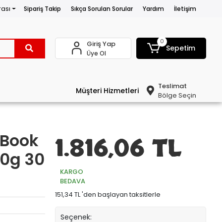
rası
Sipariş Takip
Sıkça Sorulan Sorular
Yardım
İletişim
0
Giriş Yap
Sepetim
Üye Ol
Teslimat
Müşteri Hizmetleri
Bölge Seçin
 Book
1.816,06 TL
00g 30
KARGO
BEDAVA
151,34 TL 'den başlayan taksitlerle
Seçenek: