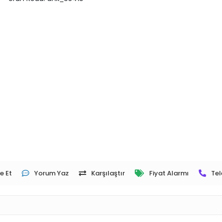
e Et
Yorum Yaz
Karşılaştır
Fiyat Alarmı
Tel