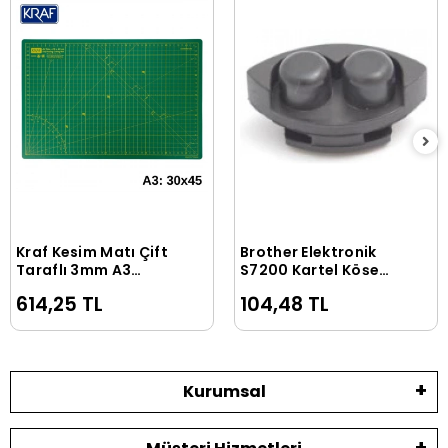
Kraf Kesim Matı Çift
Brother Elektronik
Sepete Ekle
Sepete Ekle
Taraflı 3mm A3
S7200 Kartel Köşe
45x30cm 3003G
Lastiği / SA1963-001
614,25 TL
104,48 TL
Kurumsal