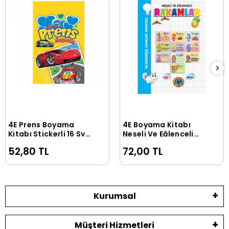
4E Prens Boyama
4E Boyama Kitabı
Sepete Ekle
Sepete Ekle
Kitabı Stickerli 16 Syf
Neşeli Ve Eğlenceli
Çocuq
Rakamlar Karatay
52,80 TL
72,00 TL
Yayınevi
Kurumsal
Müşteri Hizmetleri