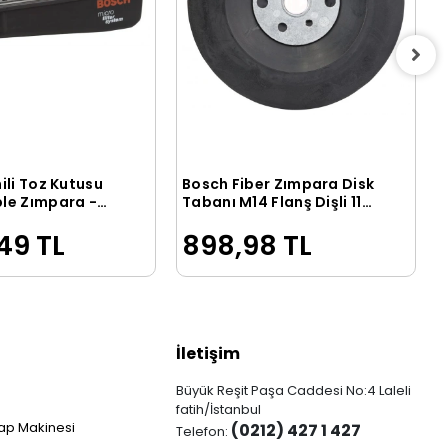
ili Toz Kutusu
Bosch Fiber Zımpara Disk
Sepete Ekle
Sepete Ekle
le Zımpara -
Tabanı M14 Flanş Dişli 115
7
mm - 2608601005
49 TL
898,98 TL
İletişim
Büyük Reşit Paşa Caddesi No:4 Laleli
fatih/İstanbul
ap Makinesi
(0212) 427 1 427
Telefon: