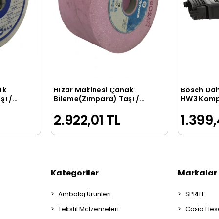
ak
Hızar Makinesi Çanak
Bosch Dah
le
Sepete Ekle
şı /
Bileme(Zımpara) Taşı /
HW3 Komp
D-100
260541114
2.922,01 TL
1.399,
Kategoriler
Markalar
Ambalaj Ürünleri
SPRITE
Tekstil Malzemeleri
Casio Hes