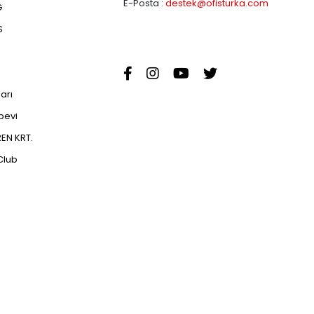
E-Posta :
destek@ofisturka.com
G
S
ları
abevi
EN KRT.
Club