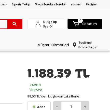
rası
Sipariş Takip
Sıkça Sorulan Sorular
Yardım
İletişim
0
Giriş Yap
Sepetim
Üye Ol
Teslimat
Müşteri Hizmetleri
Bölge Seçin
1.188,39 TL
KARGO
BEDAVA
99,03 TL 'den başlayan taksitlerle
Adet