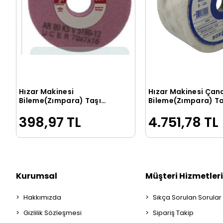
Hızar Makinesi
Hızar Makinesi Çan
Sepete Ekle
Sepete Ek
Bileme(Zımpara) Taşı
Bileme(Zımpara) Ta
70X7X16mm
D-125
398,97 TL
4.751,78 TL
Kurumsal
Müşteri Hizmetleri
Hakkımızda
Sıkça Sorulan Sorular
Gizlilik Sözleşmesi
Sipariş Takip