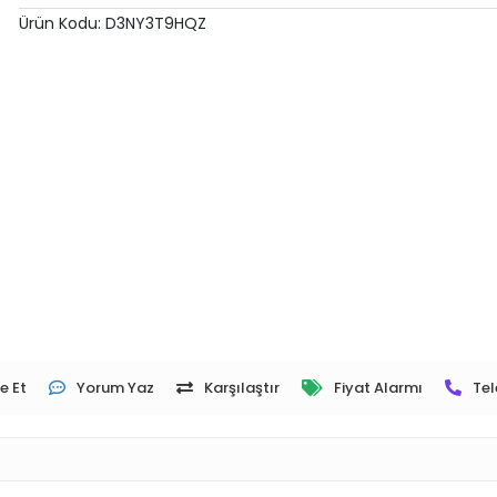
Ürün Kodu:
D3NY3T9HQZ
e Et
Yorum Yaz
Karşılaştır
Fiyat Alarmı
Tel