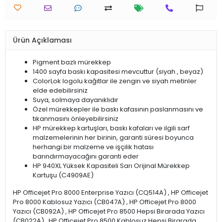
Ürün Açıklaması
Pigment bazlı mürekkep
1400 sayfa baskı kapasitesi mevcuttur (siyah , beyaz)
ColorLok logolu kağıtlar ile zengin ve siyah metinler
elde edebilirsiniz
Suya, solmaya dayanıklıdır
Özel mürekkepler ile baskı kafasının paslanmasını ve
tıkanmasını önleyebilirsiniz
HP mürekkep kartuşları, baskı kafaları ve ilgili sarf
malzemelerinin her birinin, garanti süresi boyunca
herhangi bir malzeme ve işçilik hatası
barındırmayacağını garanti eder
HP 940XL Yüksek Kapasiteli Sarı Orijinal Mürekkep
Kartuşu (C4909AE)
HP Officejet Pro 8000 Enterprise Yazıcı (CQ514A) , HP Officejet
Pro 8000 Kablosuz Yazıcı (CB047A) , HP Officejet Pro 8000
Yazıcı (CB092A) , HP Officejet Pro 8500 Hepsi Birarada Yazıcı
(CB022A) , HP Officejet Pro 8500 Kablosuz Hepsi Birarada