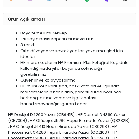
Ürün Açıklaması
Boya temelli mürekkep
170 sayfa baskı kapasitesi mevcuttur
3 renkli
Orta düzeyde ve seyrek yapılan yazdırma işleri için
idealdir
HP mürekkeplerini HP Premium Plus Fotoğraf Kağıdı ile
kullandığınızda yıllar boyunca solmadığını
görebilirsiniz
Güvenilir ve kolay yazdırma
HP mürekkep kartuşları, baskı kafaları ve ilgili sarf
malzemelerinin her birinin, garanti süresi boyunca
herhangi bir malzeme ve işçilik hatası
barındırmayacağını garanti eder
HP Deskjet D4260 Yazıcı (CB641B) , HP Deskjet D4360 Yazıcı
(CB700B) , HP Officejet J5780 Hepsi Birarada Yazıcı (Q8232B)
, HP Officejet J6410 Hepsi Birarada Yazıcı (CB029B) , HP
Photosmart C4280 Hepsi Birarada Yazıcı (CC210B) , HP
Photosmart C4380 Hepsi Birarada Yazıcı (CC281B) , HP