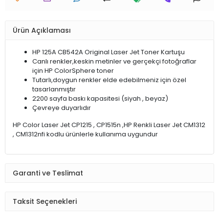
Ürün Açıklaması
HP 125A CB542A Original Laser Jet Toner Kartuşu
Canlı renkler,keskin metinler ve gerçekçi fotoğraflar
için HP ColorSphere toner
Tutarlı,doygun renkler elde edebilmeniz için özel
tasarlanmıştır
2200 sayfa baskı kapasitesi (siyah , beyaz)
Çevreye duyarlıdır
HP Color Laser Jet CP1215 , CP1515n ,HP Renkli Laser Jet CM1312
, CM1312nfi kodlu ürünlerle kullanıma uygundur
Garanti ve Teslimat
Taksit Seçenekleri