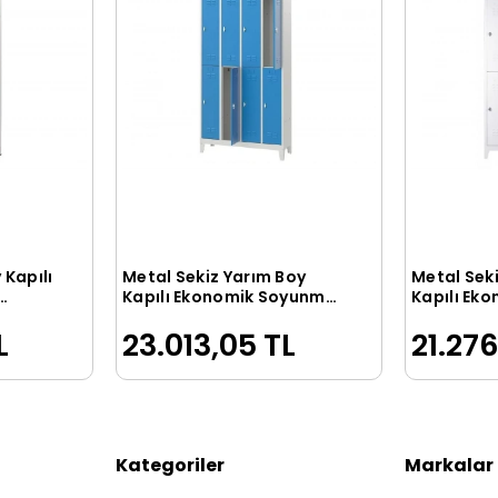
 Kapılı
Metal Sekiz Yarım Boy
Metal Sek
le
Sepete Ekle
Kapılı Ekonomik Soyunma
Kapılı Ek
k
Dolabı Mavi Gri Renk
Dolabı Gri
L
23.013,05 TL
21.276
Kategoriler
Markalar