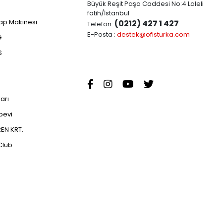
Büyük Reşit Paşa Caddesi No:4 Laleli
fatih/İstanbul
ap Makinesi
(0212) 427 1 427
Telefon:
E-Posta :
destek@ofisturka.com
G
S
ları
abevi
EN KRT.
Club