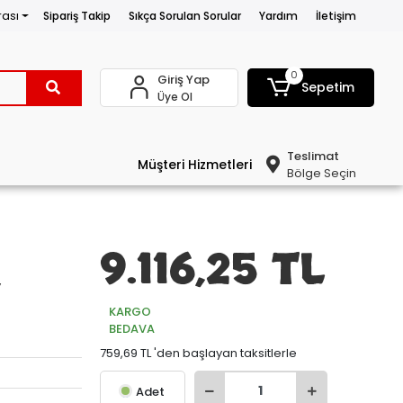
rası
Sipariş Takip
Sıkça Sorulan Sorular
Yardım
İletişim
0
Giriş Yap
Sepetim
Üye Ol
Teslimat
Müşteri Hizmetleri
Bölge Seçin
9.116,25 TL
y
KARGO
BEDAVA
759,69 TL 'den başlayan taksitlerle
Adet