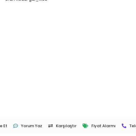
e Et
Yorum Yaz
Karşılaştır
Fiyat Alarmı
Tel