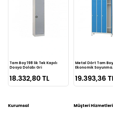
Tam Boy 198 lik Tek Kapılı
Metal Dört Tam Boy
Sepete Ekle
Sepete Ek
Dosya Dolabı Gri
Ekonomik Soyunma
Dolabı Mavi Gri Ren
18.332,80 TL
19.393,36 T
Kurumsal
Müşteri Hizmetleri