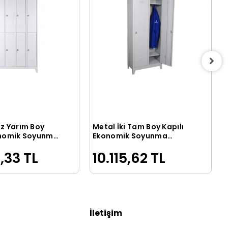
iz Yarım Boy
Metal İki Tam Boy Kapılı
Sepete Ekle
Sepete Ekle
onomik Soyunma
Ekonomik Soyunma
 Renk
Dolabı
,33 TL
10.115,62 TL
İletişim