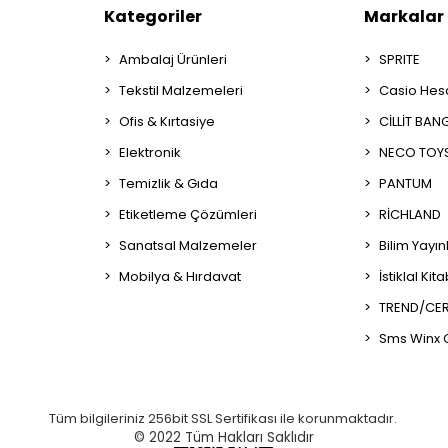
Kategoriler
Markalar
Ambalaj Ürünleri
SPRITE
Tekstil Malzemeleri
Casio Hes
Ofis & Kırtasiye
CİLLİT BAN
Elektronik
NECO TOY
Temizlik & Gıda
PANTUM
Etiketleme Çözümleri
RİCHLAND
Sanatsal Malzemeler
Bilim Yayın
Mobilya & Hırdavat
İstiklal Kit
TREND/CER
Sms Winx 
Tüm bilgileriniz 256bit SSL Sertifikası ile korunmaktadır.
© 2022
Tüm Hakları Saklıdır