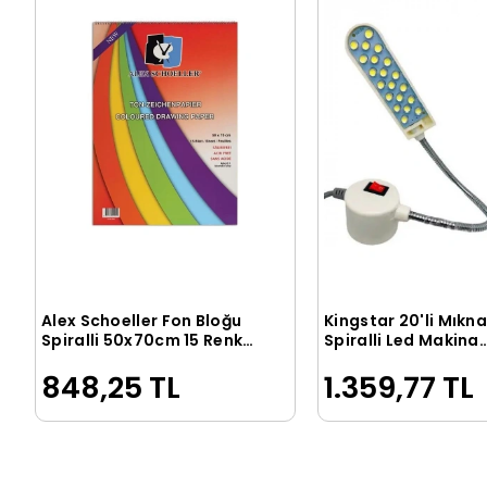
Alex Schoeller Fon Bloğu
Kingstar 20'li Mıknat
Sepete Ekle
Sepete Ek
Spiralli 50x70cm 15 Renkli
Spiralli Led Makina
949
Lambası
848,25 TL
1.359,77 TL