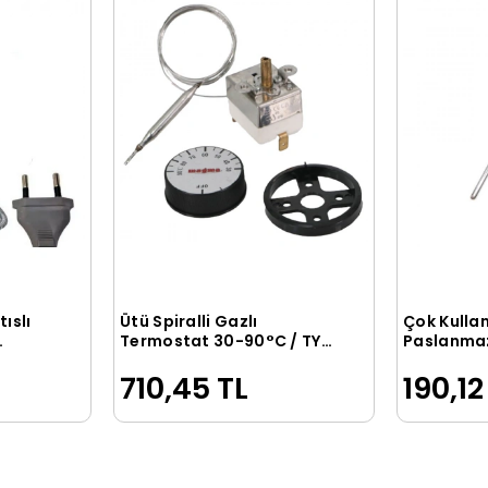
ıslı
Ütü Spiralli Gazlı
Çok Kullan
le
Sepete Ekle
Termostat 30-90°C / TY
Paslanmaz
GT 3090
Çubuğu Sp
710,45 TL
190,12
(Chopstick
Adet