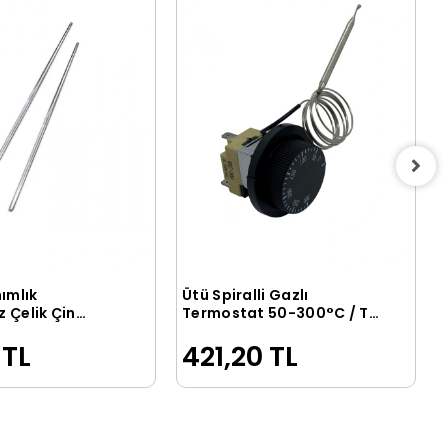
ımlık
Ütü Spiralli Gazlı
Sepete Ekle
Sepete Ekle
 Çelik Çin
Termostat 50-300°C / TS
iral
G 50300
 TL
421,20 TL
s) 22,5 cm - 2