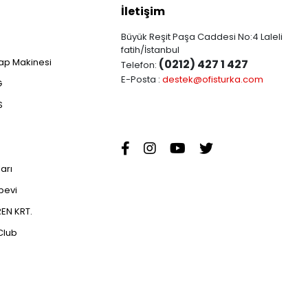
İletişim
Büyük Reşit Paşa Caddesi No:4 Laleli
fatih/İstanbul
ap Makinesi
(0212) 427 1 427
Telefon:
E-Posta :
destek@ofisturka.com
G
S
ları
abevi
EN KRT.
Club