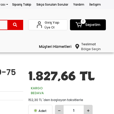
rası
Sipariş Takip
Sıkça Sorulan Sorular
Yardım
İletişim
0
Giriş Yap
Sepetim
Üye Ol
Teslimat
Müşteri Hizmetleri
Bölge Seçin
0-75
1.827,66 TL
KARGO
BEDAVA
152,30 TL 'den başlayan taksitlerle
Adet