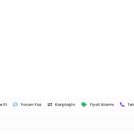
e Et
Yorum Yaz
Karşılaştır
Fiyat Alarmı
Tel