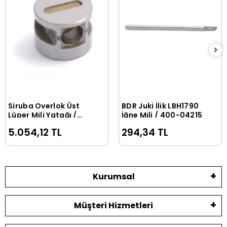
Siruba Overlok Üst
BDR Juki İlik LBH1790
Sepete Ekle
Sepete Ekle
Lüper Mili Yatağı /
İğne Mili / 400-04215
KJ30F
5.054,12 TL
294,34 TL
Kurumsal
Müşteri Hizmetleri