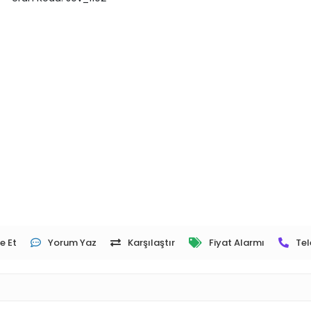
e Et
Yorum Yaz
Karşılaştır
Fiyat Alarmı
Tel