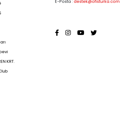
E-Posta :
destek@ofisturka.com
G
S
ları
abevi
EN KRT.
Club