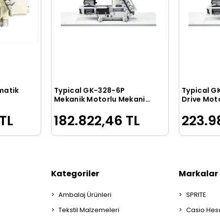
matik
Typical GK-328-6P
Typical G
le
Sepete Ekle
Mekanik Motorlu Mekanik
Drive Mot
6 İğneli Burunlu Merdaneli
İğneli Bur
TL
182.822,46 TL
223.9
Lastik Makinesi
Lastik Mak
Kategoriler
Markalar
Ambalaj Ürünleri
SPRITE
Tekstil Malzemeleri
Casio Hes