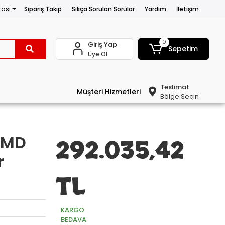
rası
Sipariş Takip
Sıkça Sorulan Sorular
Yardım
İletişim
0
Giriş Yap
Sepetim
Üye Ol
Teslimat
Müşteri Hizmetleri
Bölge Seçin
PMD
292.035,42
r
TL
KARGO
BEDAVA