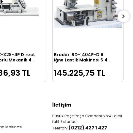
K-328-4P Direct
Broderi BD-1404P-D 8
Sepete Ekle
Sepete Ekle
orlu Mekanik 4
İğne Lastik Makinası 6.4
unlu Merdaneli
mm (Ön Merdane
86,93 TL
145.225,75 TL
inesi
Opsiyonel)
İletişim
Büyük Reşit Paşa Caddesi No:4 Laleli
fatih/İstanbul
ap Makinesi
(0212) 427 1 427
Telefon: