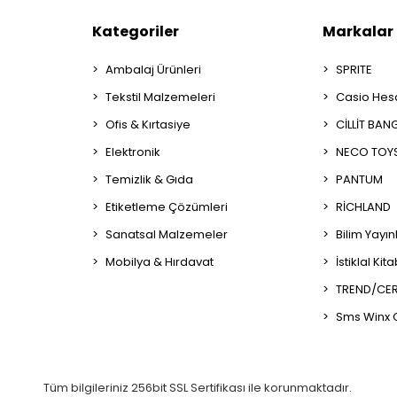
Kategoriler
Markalar
Ambalaj Ürünleri
SPRITE
Tekstil Malzemeleri
Casio Hes
Ofis & Kırtasiye
CİLLİT BAN
Elektronik
NECO TOY
Temizlik & Gıda
PANTUM
Etiketleme Çözümleri
RİCHLAND
Sanatsal Malzemeler
Bilim Yayın
Mobilya & Hırdavat
İstiklal Kit
TREND/CER
Sms Winx 
Tüm bilgileriniz 256bit SSL Sertifikası ile korunmaktadır.