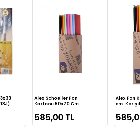
23x33
Alex Schoeller Fon
Alex Fon 
le
Sepete Ekle
708J)
Kartonu 50x70 Cm.
cm. Karışı
Karışık Renk 10'lu (Postüp
Hediyeli)
585,00 TL
585,0
Hediyeli)