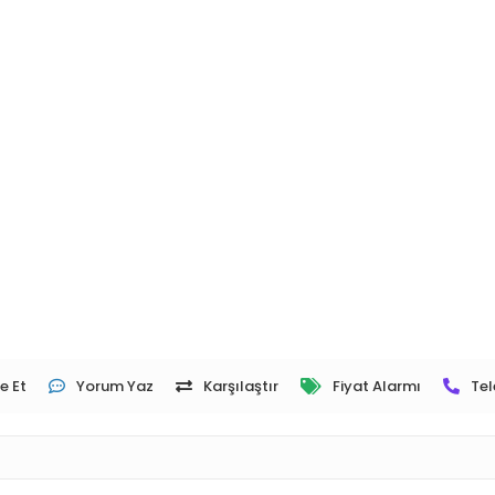
e Et
Yorum Yaz
Karşılaştır
Fiyat Alarmı
Tel