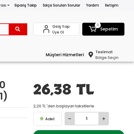
rası
Sipariş Takip
Sıkça Sorulan Sorular
Yardım
İletişim
0
Giriş Yap
Sepetim
Üye Ol
Teslimat
Müşteri Hizmetleri
Bölge Seçin
0
26,38 TL
1)
2,20 TL 'den başlayan taksitlerle
Adet