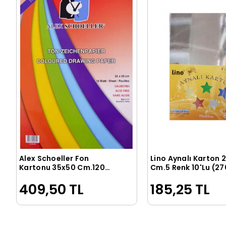
Alex Schoeller Fon
Lino Aynalı Karton 
Sepete Ekle
Sepete Ek
Kartonu 35x50 Cm.120
Cm.5 Renk 10'Lu (2
Gr.15 Yp.Spiralli Blok
409,50 TL
185,25 TL
(ALX-840)