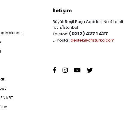
İletişim
Büyük Reşit Paşa Caddesi No:4 Laleli
fatih/İstanbul
ap Makinesi
(0212) 427 1 427
Telefon:
E-Posta :
destek@ofisturka.com
G
S
ları
abevi
EN KRT.
Club