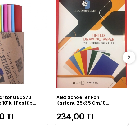
Kartonu 50x70
Alex Schoeller Fon
Sepete Ekle
Sepete Ekle
k 10'lu (Postüp
Kartonu 25x35 Cm.10
ÖZEL Renk Dosyalı
0 TL
234,00 TL