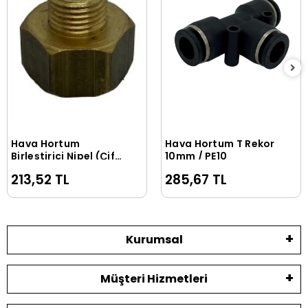
Hava Hortum
Hava Hortum T Rekor
Sepete Ekle
Sepete Ekle
Birleştirici Nipel (Çift
10mm / PE10
Tarafı Dişli)
213,52 TL
285,67 TL
Kurumsal
Müşteri Hizmetleri