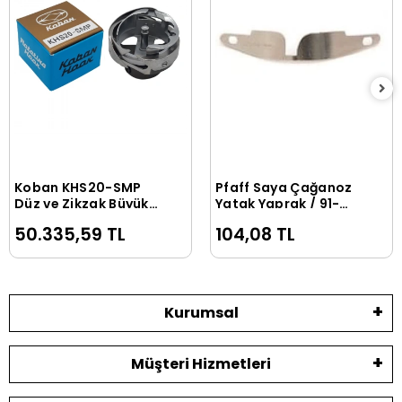
Koban KHS20-SMP
Pfaff Saya Çağanoz
Sepete Ekle
Sepete Ekle
Düz ve Zikzak Büyük
Yatak Yaprak / 91-
Çağanoz
018 078-25
50.335,59 TL
104,08 TL
Kurumsal
Müşteri Hizmetleri