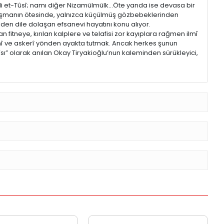
i et-Tûsî; namı diğer Nizamülmülk...Öte yanda ise devasa bir
 düşmanın ötesinde, yalnızca küçülmüş gözbebeklerinden
den dile dolaşan efsanevi hayatını konu alıyor.
n fitneye, kırılan kalplere ve telafisi zor kayıplara rağmen ilmî
lmî ve askerî yönden ayakta tutmak. Ancak herkes şunun
’sı” olarak anılan Okay Tiryakioğlu’nun kaleminden sürükleyici,