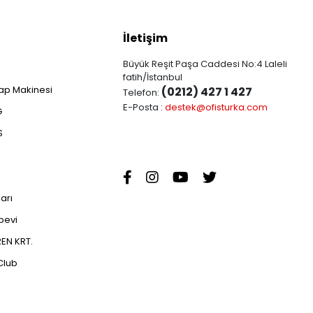
İletişim
Büyük Reşit Paşa Caddesi No:4 Laleli
fatih/İstanbul
ap Makinesi
(0212) 427 1 427
Telefon:
E-Posta :
destek@ofisturka.com
G
S
ları
abevi
EN KRT.
Club