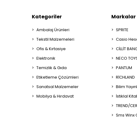
Kategoriler
Markalar
Ambalaj Ürünleri
SPRITE
Tekstil Malzemeleri
Casio Hes
Ofis & Kırtasiye
CİLLİT BAN
Elektronik
NECO TOY
Temizlik & Gıda
PANTUM
Etiketleme Çözümleri
RİCHLAND
Sanatsal Malzemeler
Bilim Yayın
Mobilya & Hırdavat
İstiklal Kit
TREND/CER
Sms Winx 