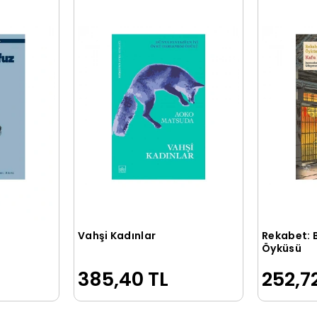
Vahşi Kadınlar
Rekabet: 
le
Sepete Ekle
Öyküsü
385,40 TL
252,7