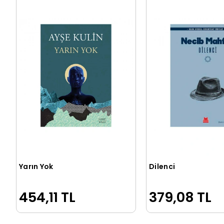
Yarın Yok
Dilenci
Sepete Ekle
Sepete Ek
454,11 TL
379,08 TL