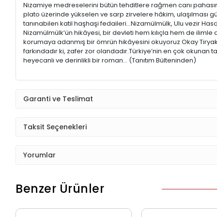
Nizamiye medreselerini bütün tehditlere rağmen canı pahasına 
plato üzerinde yükselen ve sarp zirvelere hâkim, ulaşılması
tanınabilen katil haşhaşi fedaileri…Nizamülmülk, Ulu vezir Ha
Nizamülmülk’ün hikâyesi, bir devleti hem kılıçla hem de ilimle a
korumaya adanmış bir ömrün hikâyesini okuyoruz Okay Tiryaki
farkındadır ki, zafer zor olandadır.Türkiye’nin en çok okunan 
heyecanlı ve derinlikli bir roman... (Tanıtım Bülteninden)
Garanti ve Teslimat
Taksit Seçenekleri
Yorumlar
Benzer Ürünler