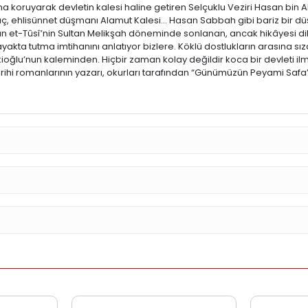
koruyarak devletin kalesi haline getiren Selçuklu Veziri Hasan bin Al
 güç, ehlisünnet düşmanı Alamut Kalesi… Hasan Sabbah gibi bariz bir
san et-Tûsî’nin Sultan Melikşah döneminde sonlanan, ancak hikâyesi dil
yakta tutma imtihanını anlatıyor bizlere. Köklü dostlukların arasına sıza
oğlu’nun kaleminden. Hiçbir zaman kolay değildir koca bir devleti i
tarihi romanlarının yazarı, okurları tarafından “Günümüzün Peyami Safa