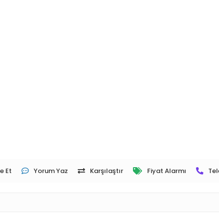
e Et
Yorum Yaz
Karşılaştır
Fiyat Alarmı
Tel