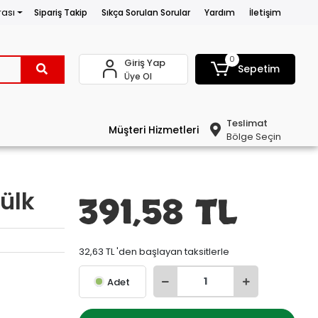
rası
Sipariş Takip
Sıkça Sorulan Sorular
Yardım
İletişim
0
Giriş Yap
Sepetim
Üye Ol
Teslimat
Müşteri Hizmetleri
Bölge Seçin
ülk
391,58 TL
32,63 TL 'den başlayan taksitlerle
Adet