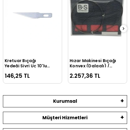
Kretuar Bıçağı
Hızar Makinesi Bıçağı
Sepete Ekle
Sepete Ekle
Yedeği Sivri Uç 10'lu
Konvex (Dalgalı) /
Tüp
3000*10*0.45
146,25 TL
2.257,36 TL
Kurumsal
Müşteri Hizmetleri