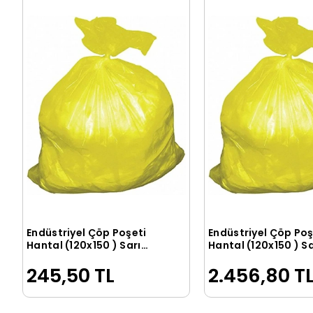
Endüstriyel Çöp Poşeti
Endüstriyel Çöp Poş
Sepete Ekle
Sepete Ek
Hantal (120x150 ) Sarı
Hantal (120x150 ) Sa
1000G 10 Adet
1000G 120 Adet
245,50 TL
2.456,80 T