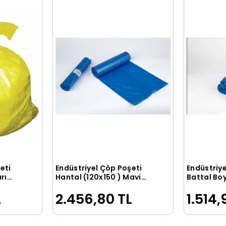
eti
Endüstriyel Çöp Poşeti
Endüstriye
le
Sepete Ekle
rı
Hantal (120x150 ) Mavi
Battal Bo
1000G 120 Adet
Rulo
L
2.456,80 TL
1.514,