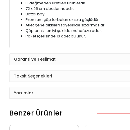
El değmeden üretilen ürünlerdir.
72 x 95 cm ebatlarındadır.
Battal boy
Premium çöp torbaları ekstra güçlüdür.
Atlet çene dikişleri sayesinde sızdırmazlar.
Çöplerinizi en iyi şekilde muhafaza eder.
Paket içerisinde 10 adet bulunur.
Garanti ve Teslimat
Taksit Seçenekleri
Yorumlar
Benzer Ürünler