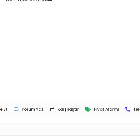
e Et
Yorum Yaz
Karşılaştır
Fiyat Alarmı
Tel