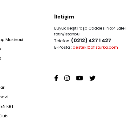
İletişim
Büyük Reşit Paşa Caddesi No:4 Laleli
fatih/İstanbul
ap Makinesi
(0212) 427 1 427
Telefon:
E-Posta :
destek@ofisturka.com
G
S
ları
abevi
EN KRT.
Club