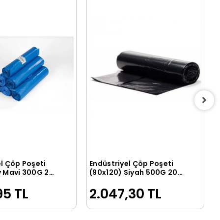
l Çöp Poşeti
Endüstriyel Çöp Poşeti
Sepete Ekle
Sepete Ekle
y Mavi 300G 20
(90x120) Siyah 500G 20
Rulo
95 TL
2.047,30 TL