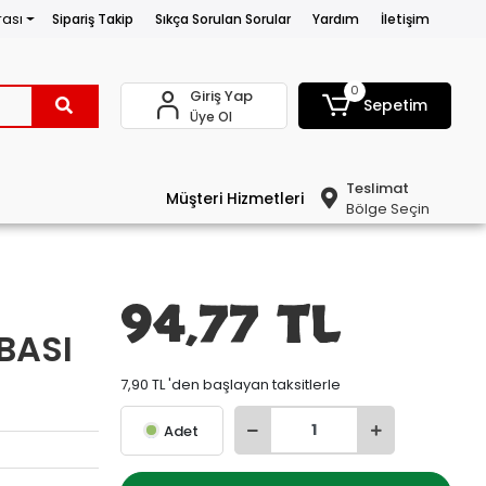
rası
Sipariş Takip
Sıkça Sorulan Sorular
Yardım
İletişim
0
Giriş Yap
Sepetim
Üye Ol
Teslimat
Müşteri Hizmetleri
Bölge Seçin
94,77 TL
BASI
7,90 TL 'den başlayan taksitlerle
Adet