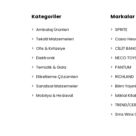
Kategoriler
Markalar
Ambalaj Ürünleri
SPRITE
Tekstil Malzemeleri
Casio Hes
Ofis & Kırtasiye
CİLLİT BAN
Elektronik
NECO TOY
Temizlik & Gıda
PANTUM
Etiketleme Çözümleri
RİCHLAND
Sanatsal Malzemeler
Bilim Yayın
Mobilya & Hırdavat
İstiklal Kit
TREND/CER
Sms Winx 