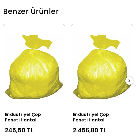
Benzer Ürünler
Endüstriyel Çöp
Endüstriyel Çöp
Sepete Ekle
Sepete Ekle
Poşeti Hantal
Poşeti Hantal
(120x150 ) Sarı 1000G
(120x150 ) Sarı 1000G
245,50 TL
2.456,80 TL
10 Adet
120 Adet