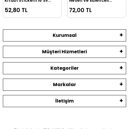
Kitabı Stickerli 16 Syf
Neşeli Ve Eğlenceli
Çocuq
Rakamlar Karatay
52,80 TL
72,00 TL
Yayınevi
Kurumsal
Müşteri Hizmetleri
Kategoriler
Markalar
İletişim