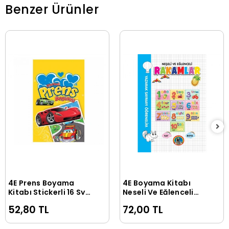
Benzer Ürünler
4E Prens Boyama
4E Boyama Kitabı
Sepete Ekle
Sepete Ekle
Kitabı Stickerli 16 Syf
Neşeli Ve Eğlenceli
Çocuq
Rakamlar Karatay
52,80 TL
72,00 TL
Yayınevi