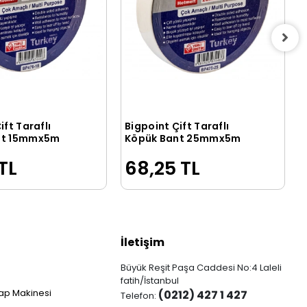
ift Taraflı
Bigpoint Çift Taraflı
Sepete Ekle
Sepete Ekle
nt 15mmx5m
Köpük Bant 25mmx5m
TL
68,25 TL
İletişim
Büyük Reşit Paşa Caddesi No:4 Laleli
fatih/İstanbul
ap Makinesi
(0212) 427 1 427
Telefon: