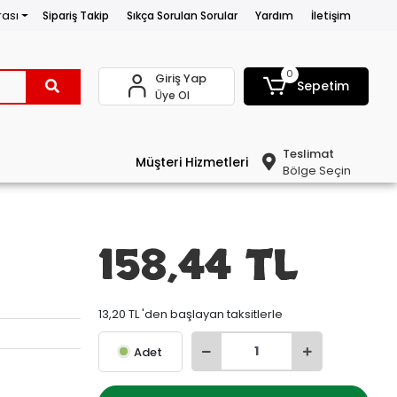
rası
Sipariş Takip
Sıkça Sorulan Sorular
Yardım
İletişim
0
Giriş Yap
Sepetim
Üye Ol
Teslimat
Müşteri Hizmetleri
Bölge Seçin
158,44 TL
13,20 TL 'den başlayan taksitlerle
Adet