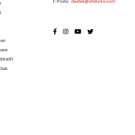
E-Posta :
destek@ofisturka.com
G
S
ları
abevi
EN KRT.
Club