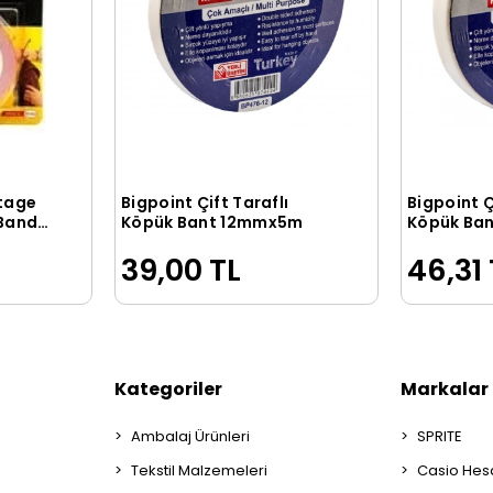
tage
Bigpoint Çift Taraflı
Bigpoint Ç
le
Sepete Ekle
 Band
Köpük Bant 12mmx5m
Köpük Ba
39,00 TL
46,31 
Kategoriler
Markalar
Ambalaj Ürünleri
SPRITE
Tekstil Malzemeleri
Casio Hes