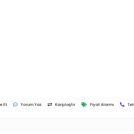
e Et
Yorum Yaz
Karşılaştır
Fiyat Alarmı
Tel