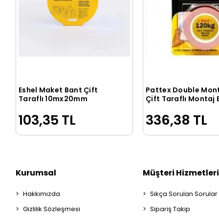
Eshel Maket Bant Çift
Pattex Double Mon
Sepete Ekle
Sepete Ek
Taraflı 10mx20mm
Çift Taraflı Montaj
120kg
103,35 TL
336,38 TL
Kurumsal
Müşteri Hizmetleri
Hakkımızda
Sıkça Sorulan Sorular
Gizlilik Sözleşmesi
Sipariş Takip