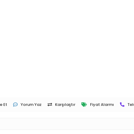
e Et
Yorum Yaz
Karşılaştır
Fiyat Alarmı
Tel