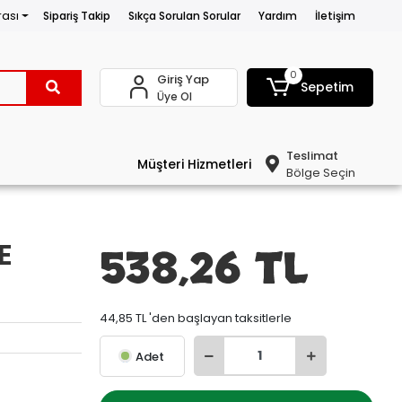
rası
Sipariş Takip
Sıkça Sorulan Sorular
Yardım
İletişim
0
Giriş Yap
Sepetim
Üye Ol
Teslimat
Müşteri Hizmetleri
Bölge Seçin
E
538,26 TL
44,85 TL 'den başlayan taksitlerle
Adet