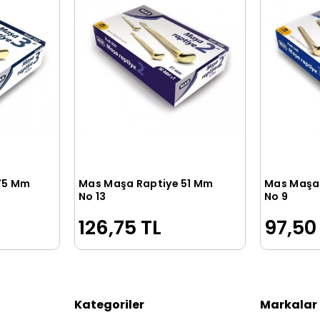
75 Mm
Mas Maşa Raptiye 51 Mm
Mas Maşa
le
Sepete Ekle
No 13
No 9
126,75 TL
97,50
Kategoriler
Markalar