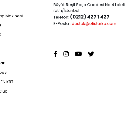
Büyük Reşit Paşa Caddesi No:4 Laleli
fatih/İstanbul
ap Makinesi
(0212) 427 1 427
Telefon:
E-Posta :
destek@ofisturka.com
G
S
ları
abevi
EN KRT.
Club