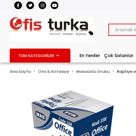
En Yeniler
Çok Satanlar
TÜM KATEGORİLER
Ana Sayfa
Ofis & Kırtasiye
Masaüstü Grubu
Raptiye v