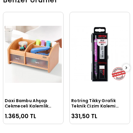
Daxi Bambu Ahşap
Rotring Tikky Grafik
Sepete Ekle
Sepete Ekle
Çekmeceli Kalemlik
Teknik Çizim Kalemi
Çok Amaçlı
Silgi Hediyeli Set
1.365,00 TL
331,50 TL
Masaüstü Makyaj
0.5mm Mor
Düzenleyici
Organizer