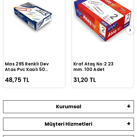
Mas 295 Renkli Dev
Kraf Ataş No:2 23
Sepete Ekle
Sepete Ekle
Ataş Pvc Kaplı 50
mm. 100 Adet
Mm.25 Adet
48,75 TL
31,20 TL
Kurumsal
Müşteri Hizmetleri