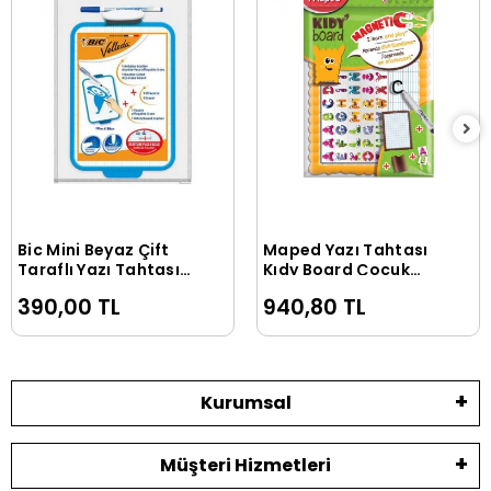
Bic Mini Beyaz Çift
Maped Yazı Tahtası
Sepete Ekle
Sepete Ekle
Taraflı Yazı Tahtası
Kıdy Board Çocuk
17x24.5 Cm. Açık
Mıknatıslı Beyaz
390,00 TL
940,80 TL
Mavi + Kalem + Silgi
583810
(841360)
Kurumsal
Müşteri Hizmetleri