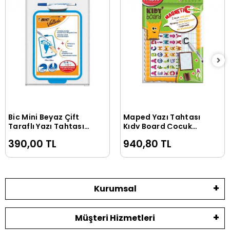
Bic Mini Beyaz Çift
Maped Yazı Tahtası
Sepete Ekle
Sepete Ekle
Taraflı Yazı Tahtası
Kıdy Board Çocuk
17x24.5 Cm. Açık
Mıknatıslı Beyaz
390,00 TL
940,80 TL
Mavi + Kalem + Silgi
583810
(841360)
Kurumsal
Müşteri Hizmetleri