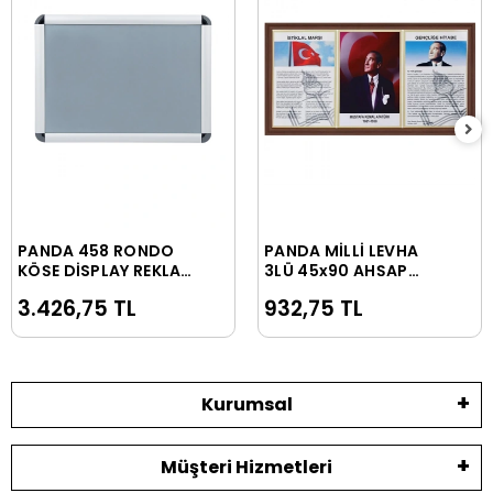
PANDA 458 RONDO
PANDA MİLLİ LEVHA
Sepete Ekle
Sepete Ekle
KÖŞE DİSPLAY REKLAM
3LÜ 45x90 AHŞAP
PANOSU 30x42 25LİK
ÇERÇEVE PAN424
3.426,75 TL
932,75 TL
Kurumsal
Müşteri Hizmetleri