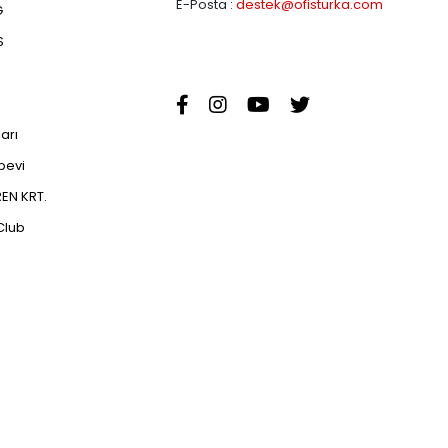
E-Posta :
destek@ofisturka.com
G
S
ları
abevi
EN KRT.
Club