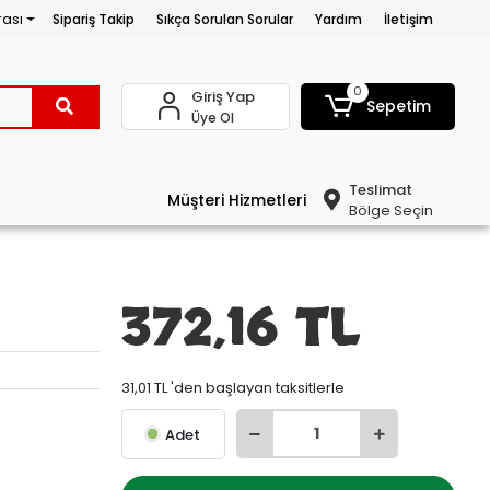
rası
Sipariş Takip
Sıkça Sorulan Sorular
Yardım
İletişim
0
Giriş Yap
Sepetim
Üye Ol
Teslimat
Müşteri Hizmetleri
Bölge Seçin
372,16 TL
31,01 TL 'den başlayan taksitlerle
Adet