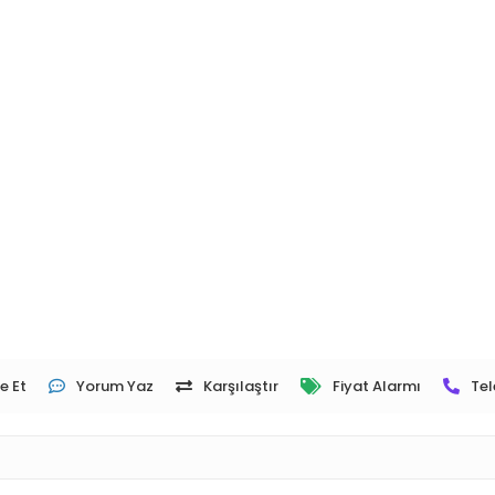
e Et
Yorum Yaz
Karşılaştır
Fiyat Alarmı
Tel