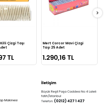
illi Çizgi Taşı
Mert Corcor Mavi Çizgi
Sepete Ekle
Sepete Ekle
Adet
Taşı 25 Adet
97 TL
1.290,16 TL
İletişim
Büyük Reşit Paşa Caddesi No:4 Laleli
fatih/İstanbul
ap Makinesi
(0212) 427 1 427
Telefon: