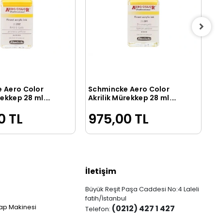
 Aero Color
Schmincke Aero Color
Sepete Ekle
Sepete Ekle
rekkep 28 ml.
Akrilik Mürekkep 28 ml.
y Yellow
201 Lemon Yellow
0 TL
975,00 TL
İletişim
Büyük Reşit Paşa Caddesi No:4 Laleli
fatih/İstanbul
ap Makinesi
(0212) 427 1 427
Telefon: