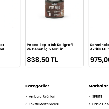
lor
Pebeo Sepia Ink Kaligrafi
Schmincke
le
Sepete Ekle
ml.
ve Desen İçin Akrilik
Akrilik Mü
ite
Mürekkep 45 ml.
202 Pimar
838,50 TL
975,0
Kategoriler
Markalar
Ambalaj Ürünleri
SPRITE
Tekstil Malzemeleri
Casio Hes