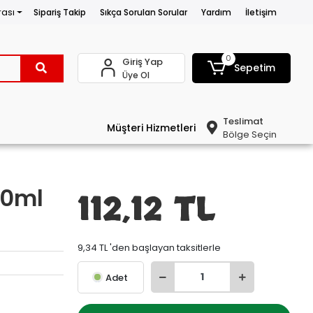
rası
Sipariş Takip
Sıkça Sorulan Sorular
Yardım
İletişim
0
Giriş Yap
Sepetim
Üye Ol
Teslimat
Müşteri Hizmetleri
Bölge Seçin
20ml
112,12 TL
9,34 TL 'den başlayan taksitlerle
Adet