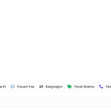
e Et
Yorum Yaz
Karşılaştır
Fiyat Alarmı
Tel