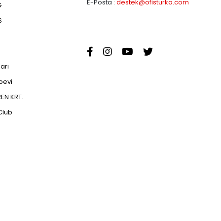
E-Posta :
destek@ofisturka.com
G
S
ları
abevi
EN KRT.
Club