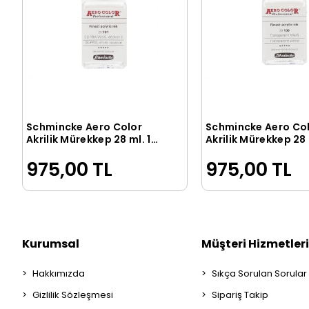
Schmincke Aero Color
Schmincke Aero Co
Sepete Ekle
Sepete Ek
Akrilik Mürekkep 28 ml. 101
Akrilik Mürekkep 28 
Supra White Opaque
100 Transparent Wh
975,00 TL
975,00 TL
Kurumsal
Müşteri Hizmetleri
Hakkımızda
Sıkça Sorulan Sorular
Gizlilik Sözleşmesi
Sipariş Takip