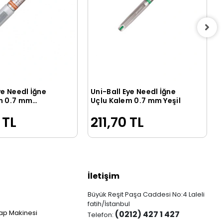
ye Needl İğne
Uni-Ball Eye Needl İğne
Sepete Ekle
Sepete Ekle
m 0.7 mm
Uçlu Kalem 0.7 mm Yeşil
 TL
211,70 TL
İletişim
Büyük Reşit Paşa Caddesi No:4 Laleli
fatih/İstanbul
ap Makinesi
(0212) 427 1 427
Telefon: