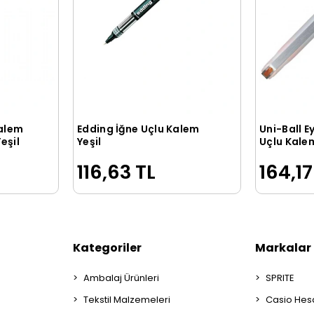
Kalem
Edding İğne Uçlu Kalem
Uni-Ball E
le
Sepete Ekle
eşil
Yeşil
Uçlu Kale
Turuncu
116,63 TL
164,17
Kategoriler
Markalar
Ambalaj Ürünleri
SPRITE
Tekstil Malzemeleri
Casio Hes