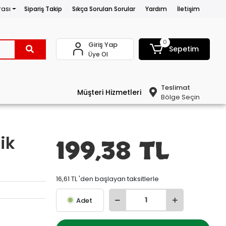
rası
Sipariş Takip
Sıkça Sorulan Sorular
Yardım
İletişim
0
Giriş Yap
Sepetim
Üye Ol
Teslimat
Müşteri Hizmetleri
Bölge Seçin
ik
199,38 TL
16,61 TL 'den başlayan taksitlerle
Adet