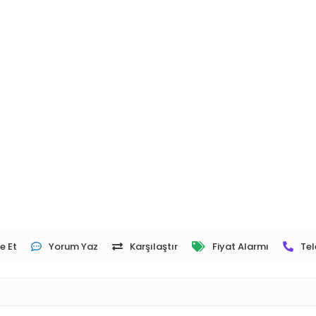
e Et
Yorum Yaz
Karşılaştır
Fiyat Alarmı
Tel