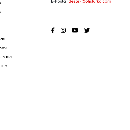
E-Posta :
destek@ofisturka.com
G
S
ları
abevi
EN KRT.
Club