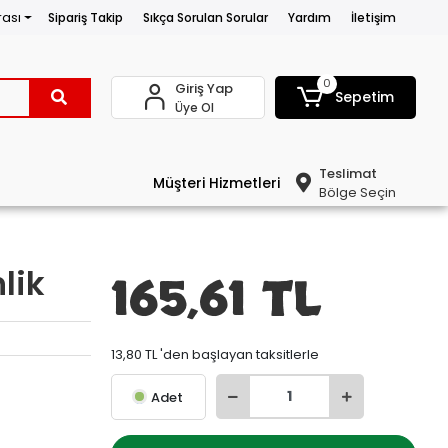
rası
Sipariş Takip
Sıkça Sorulan Sorular
Yardım
İletişim
0
Giriş Yap
Sepetim
Üye Ol
Teslimat
Müşteri Hizmetleri
Bölge Seçin
lik
165,61 TL
13,80 TL 'den başlayan taksitlerle
Adet