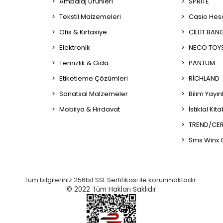
Ambalaj Ürünleri
SPRITE
Tekstil Malzemeleri
Casio Hes
Ofis & Kırtasiye
CİLLİT BAN
Elektronik
NECO TOY
Temizlik & Gıda
PANTUM
Etiketleme Çözümleri
RİCHLAND
Sanatsal Malzemeler
Bilim Yayın
Mobilya & Hırdavat
İstiklal Kit
TREND/CER
Sms Winx 
Tüm bilgileriniz 256bit SSL Sertifikası ile korunmaktadır.
© 2022
Tüm Hakları Saklıdır