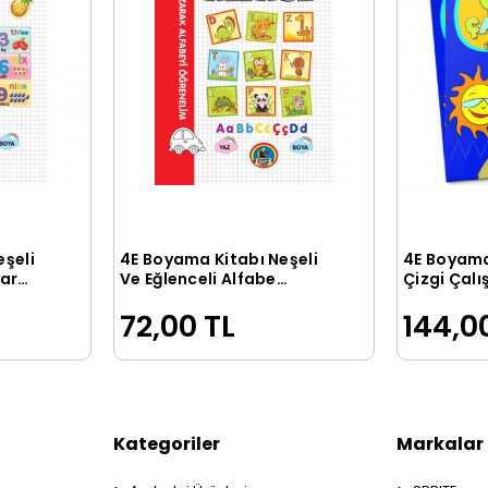
eşeli
4E Boyama Kitabı Neşeli
4E Boyama
le
Sepete Ekle
lar
Ve Eğlenceli Alfabe
Çizgi Çalı
Karatay Yayınevi
Karatay Y
72,00 TL
144,0
Kategoriler
Markalar