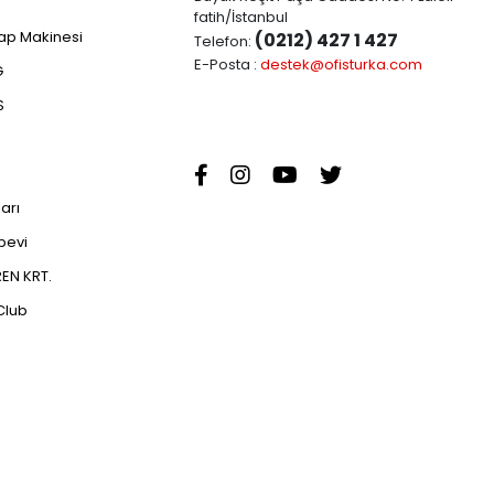
fatih/İstanbul
ap Makinesi
(0212) 427 1 427
Telefon:
E-Posta :
destek@ofisturka.com
G
S
ları
abevi
EN KRT.
Club