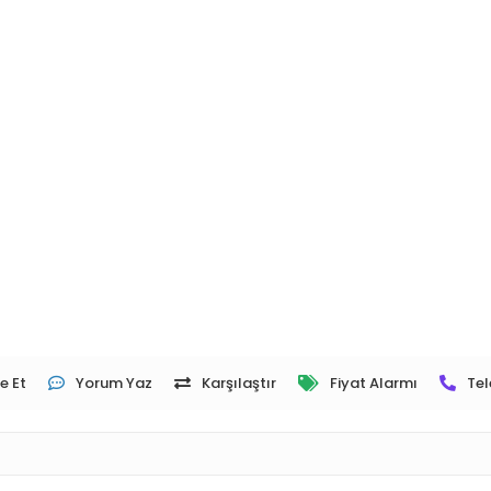
e Et
Yorum Yaz
Karşılaştır
Fiyat Alarmı
Tel