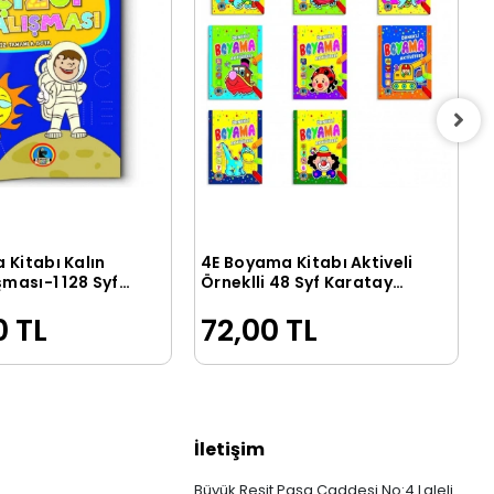
 Kitabı Kalın
4E Boyama Kitabı Aktiveli
Sepete Ekle
Sepete Ekle
şması-1 128 Syf
Örneklli 48 Syf Karatay
ayınevi
Yayınevi
0 TL
72,00 TL
İletişim
Büyük Reşit Paşa Caddesi No:4 Laleli