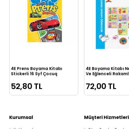
4E Prens Boyama Kitabı
4E Boyama Kitabı N
Sepete Ekle
Sepete Ek
Stickerli 16 Syf Çocuq
Ve Eğlenceli Rakam
Karatay Yayınevi
52,80 TL
72,00 TL
Kurumsal
Müşteri Hizmetleri