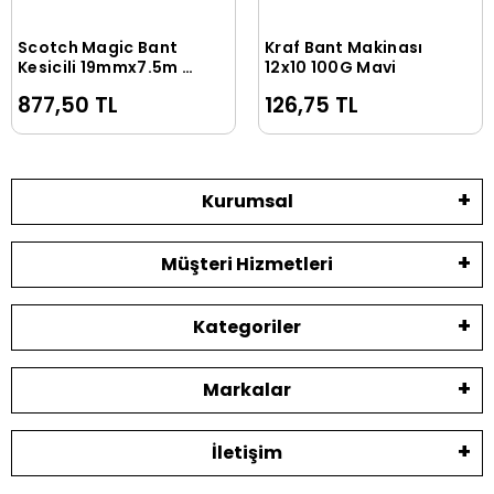
Scotch Magic Bant
Kraf Bant Makinası
Sepete Ekle
Sepete Ekle
Kesicili 19mmx7.5m 3
12x10 100G Mavi
Al 2 Öde
877,50 TL
126,75 TL
Kurumsal
Müşteri Hizmetleri
Kategoriler
Markalar
İletişim